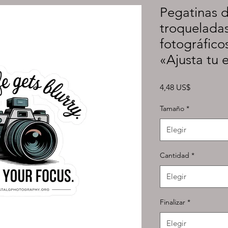
Pegatinas d
troquelada
fotográfico
«Ajusta tu 
Precio
4,48 US$
Tamaño
*
Elegir
Cantidad
*
Elegir
Finalizar
*
Elegir