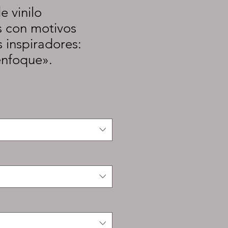
e vinilo
s con motivos
s inspiradores:
enfoque».