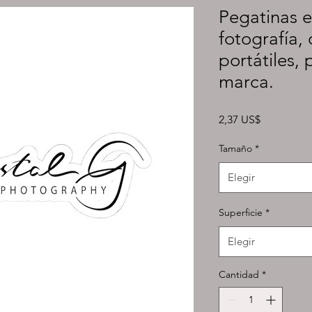
Pegatinas e
fotografía,
portátiles,
marca.
Precio
2,37 US$
Tamaño
*
Elegir
Superficie
*
Elegir
Cantidad
*