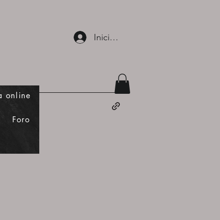
Iniciar sesión
a online
Foro