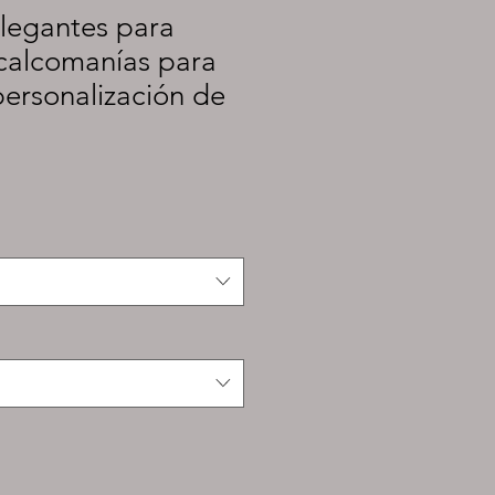
legantes para
 calcomanías para
 personalización de